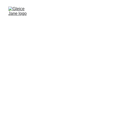
Quer tirar dúvidas, mandar sugestões ou 
trocar uma ideia com a equipe da deputada 
Gleice Jane?
É só entrar em contato — vamos te 
responder o mais rápido possível!